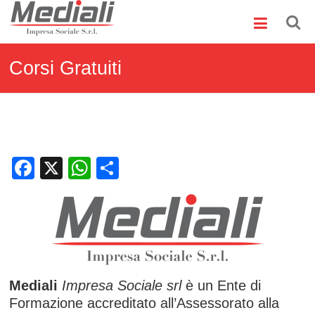
Skip
Mediali
to
content
Impresa
Sociale
Corsi Gratuiti
S.r.l.
Facebook
X
WhatsApp
Condividi
Mediali
Impresa Sociale srl
è un Ente di
Formazione accreditato all’Assessorato alla