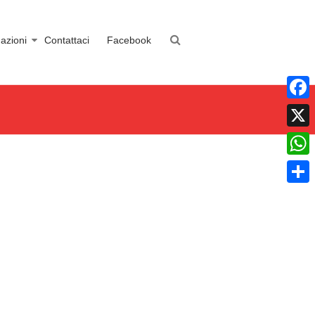
azioni
Contattaci
Facebook
Faceb
X
What
Condiv