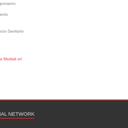
roponiamo:
mento
ocio-Sanitario
 Mediali srl.
IAL NETWORK