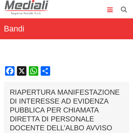
Skip
Mediali
to
content
Impresa
Sociale
Bandi
S.r.l.
Facebook
X
WhatsApp
Condividi
RIAPERTURA MANIFESTAZIONE
DI INTERESSE AD EVIDENZA
PUBBLICA PER CHIAMATA
DIRETTA DI PERSONALE
DOCENTE DELL’ALBO AVVISO