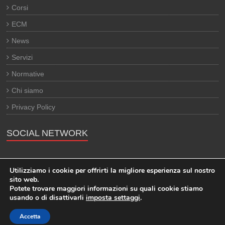
Corsi
ECM
News
Servizi
Normative
Chi siamo
Privacy Policy
SOCIAL NETWORK
Utilizziamo i cookie per offrirti la migliore esperienza sul nostro
sito web.
Potete trovare maggiori informazioni su quali cookie stiamo
usando o di disattivarli
imposta settaggi
.
Copyright © 2026
Mediali
. All rights reserved. Theme:
Esteem
by
Accetta
ThemeGrill. Powered by
Wordpress
.