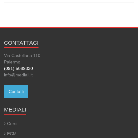
CONTATTACI
Via Castellana 110,
Palermo
(091) 5089330
info@mediali.it
Contatti
MEDIALI
Corsi
ECM