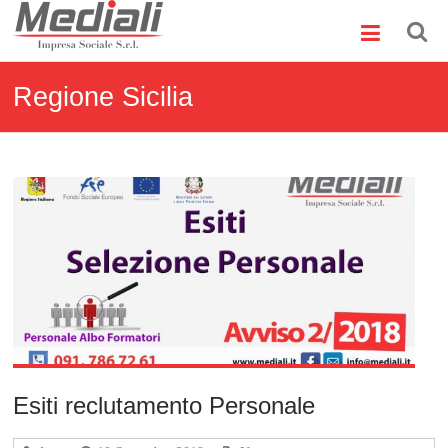
Skip
Mediali
to
content
Impresa
Sociale
Regione Sicilia
S.r.l.
Esiti reclutamento Personale