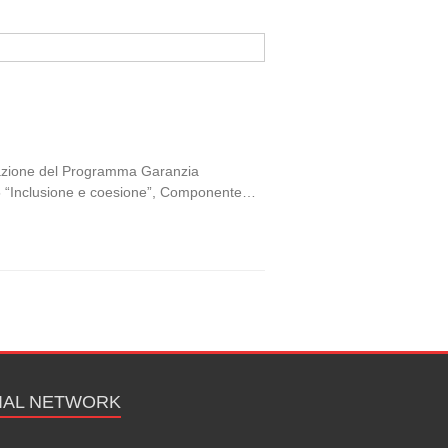
ttuazione del Programma Garanzia
e 5 “Inclusione e coesione”, Componente…
IAL NETWORK