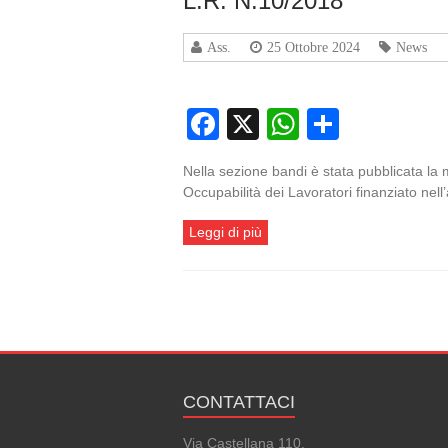
L.R. N.10/2018
Ass.
25 Ottobre 2024
News
Facebook
X
WhatsApp
Condivi
Nella sezione bandi è stata pubblicata la
Occupabilità dei Lavoratori finanziato ne
Leggi di più
CONTATTACI
Via Castellana 110,