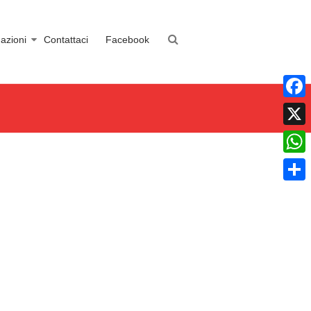
azioni
Contattaci
Facebook
Faceb
X
What
Condiv