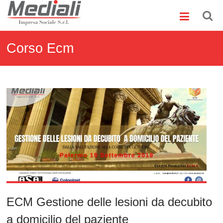
Skip
Mediali
to
content
Impresa
Sociale
Corso Ecm
S.r.l.
ECM Gestione delle lesioni da decubito
a domicilio del paziente