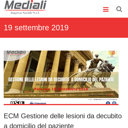
Skip
Mediali
to
content
Impresa
Sociale
19 settembre 2019
S.r.l.
ECM Gestione delle lesioni da decubito
a domicilio del paziente